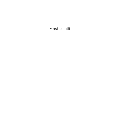
Mostra tutti
taforma eCommerce -
ckchain Marenostrum"