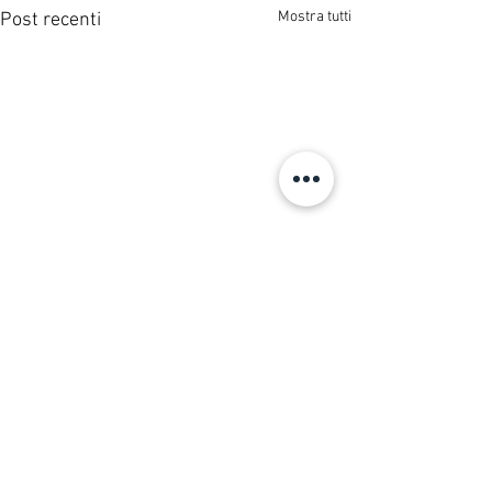
Mostra tutti
Post recenti
Piattaforma eCommerce
- "Blockchain
Marenostrum"
Commenti