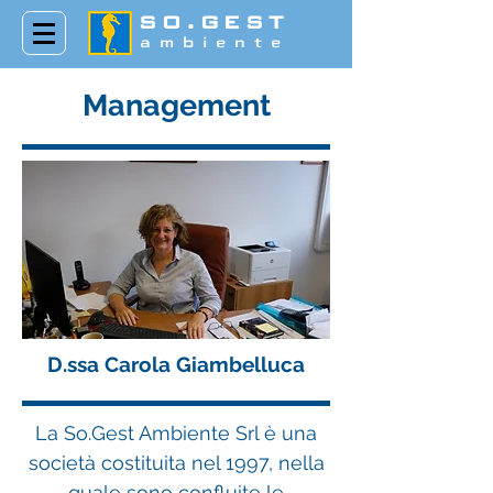
SO.GEST
ambiente
Management
D.ssa Carola Giambelluca
La So.Gest Ambiente Srl è una
società costituita nel 1997, nella
quale sono confluite le